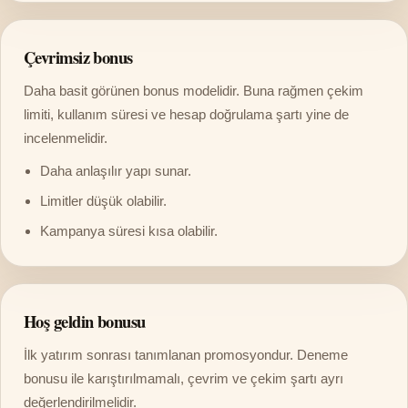
Çevrimsiz bonus
Daha basit görünen bonus modelidir. Buna rağmen çekim
limiti, kullanım süresi ve hesap doğrulama şartı yine de
incelenmelidir.
Daha anlaşılır yapı sunar.
Limitler düşük olabilir.
Kampanya süresi kısa olabilir.
Hoş geldin bonusu
İlk yatırım sonrası tanımlanan promosyondur. Deneme
bonusu ile karıştırılmamalı, çevrim ve çekim şartı ayrı
değerlendirilmelidir.