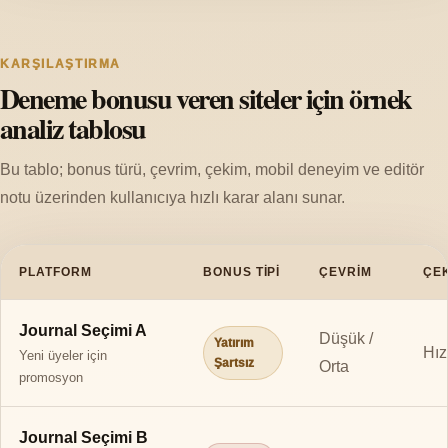
KARŞILAŞTIRMA
Deneme bonusu veren siteler için örnek
analiz tablosu
Bu tablo; bonus türü, çevrim, çekim, mobil deneyim ve editör
notu üzerinden kullanıcıya hızlı karar alanı sunar.
PLATFORM
BONUS TIPI
ÇEVRIM
ÇE
Journal Seçimi A
Düşük /
Yatırım
Hız
Yeni üyeler için
Şartsız
Orta
promosyon
Journal Seçimi B