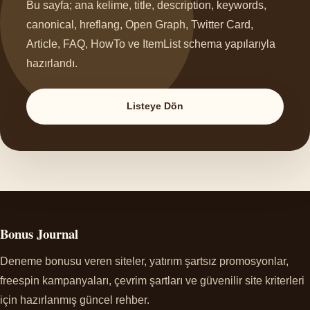
Bu sayfa; ana kelime, title, description, keywords,
canonical, hreflang, Open Graph, Twitter Card,
Article, FAQ, HowTo ve ItemList schema yapılarıyla
hazırlandı.
Listeye Dön
Bonus Journal
Deneme bonusu veren siteler, yatırım şartsız promosyonlar,
freespin kampanyaları, çevrim şartları ve güvenilir site kriterleri
için hazırlanmış güncel rehber.