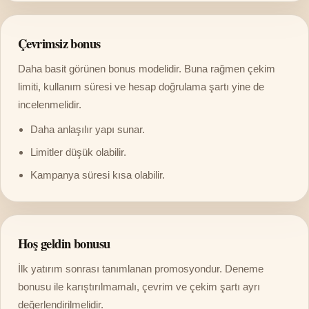
Çevrimsiz bonus
Daha basit görünen bonus modelidir. Buna rağmen çekim
limiti, kullanım süresi ve hesap doğrulama şartı yine de
incelenmelidir.
Daha anlaşılır yapı sunar.
Limitler düşük olabilir.
Kampanya süresi kısa olabilir.
Hoş geldin bonusu
İlk yatırım sonrası tanımlanan promosyondur. Deneme
bonusu ile karıştırılmamalı, çevrim ve çekim şartı ayrı
değerlendirilmelidir.