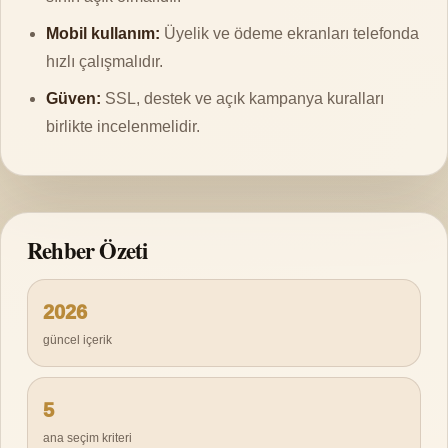
Mobil kullanım:
Üyelik ve ödeme ekranları telefonda
hızlı çalışmalıdır.
Güven:
SSL, destek ve açık kampanya kuralları
birlikte incelenmelidir.
Rehber Özeti
2026
güncel içerik
5
ana seçim kriteri