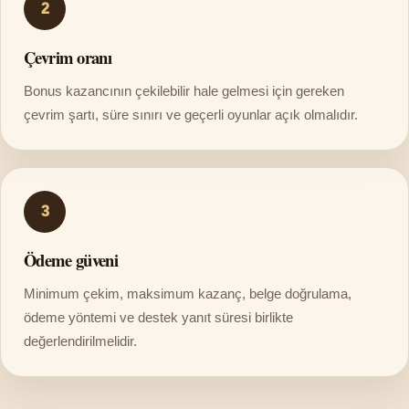
2
Çevrim oranı
Bonus kazancının çekilebilir hale gelmesi için gereken
çevrim şartı, süre sınırı ve geçerli oyunlar açık olmalıdır.
3
Ödeme güveni
Minimum çekim, maksimum kazanç, belge doğrulama,
ödeme yöntemi ve destek yanıt süresi birlikte
değerlendirilmelidir.