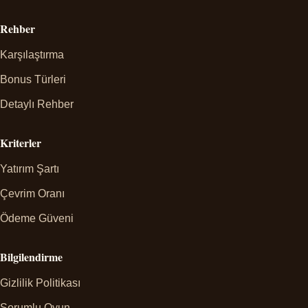
Rehber
Karşılaştırma
Bonus Türleri
Detaylı Rehber
Kriterler
Yatırım Şartı
Çevrim Oranı
Ödeme Güveni
Bilgilendirme
Gizlilik Politikası
Sorumlu Oyun