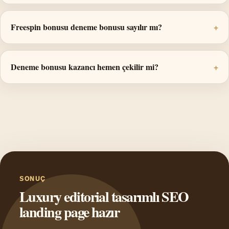
Freespin bonusu deneme bonusu sayılır mı?
Deneme bonusu kazancı hemen çekilir mi?
SONUÇ
Luxury editorial tasarımlı SEO
landing page hazır