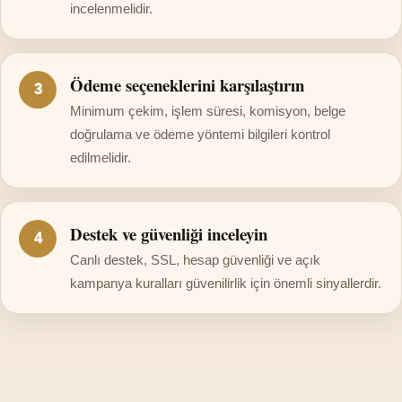
incelenmelidir.
Ödeme seçeneklerini karşılaştırın
Minimum çekim, işlem süresi, komisyon, belge
doğrulama ve ödeme yöntemi bilgileri kontrol
edilmelidir.
Destek ve güvenliği inceleyin
Canlı destek, SSL, hesap güvenliği ve açık
kampanya kuralları güvenilirlik için önemli sinyallerdir.