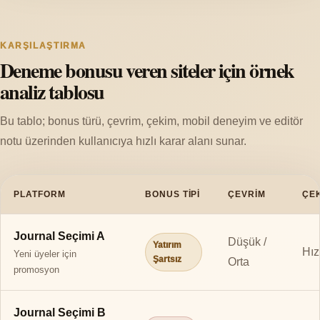
KARŞILAŞTIRMA
Deneme bonusu veren siteler için örnek
analiz tablosu
Bu tablo; bonus türü, çevrim, çekim, mobil deneyim ve editör
notu üzerinden kullanıcıya hızlı karar alanı sunar.
PLATFORM
BONUS TIPI
ÇEVRIM
ÇE
Journal Seçimi A
Düşük /
Yatırım
Hız
Yeni üyeler için
Şartsız
Orta
promosyon
Journal Seçimi B