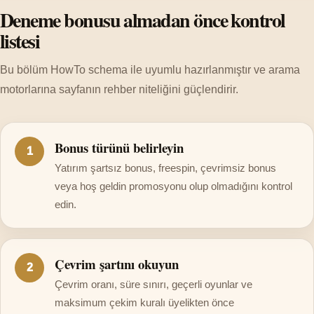
Deneme bonusu almadan önce kontrol
listesi
Bu bölüm HowTo schema ile uyumlu hazırlanmıştır ve arama
motorlarına sayfanın rehber niteliğini güçlendirir.
Bonus türünü belirleyin
Yatırım şartsız bonus, freespin, çevrimsiz bonus
veya hoş geldin promosyonu olup olmadığını kontrol
edin.
Çevrim şartını okuyun
Çevrim oranı, süre sınırı, geçerli oyunlar ve
maksimum çekim kuralı üyelikten önce