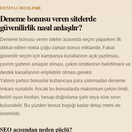
DETAYLI İNCELEME
Deneme bonusu veren sitelerde
güvenilirlik nasıl anlaşılır?
Deneme bonusu veren siteler arasında seçim yaparken ilk
dikkat edilen nokta çoğu zaman bonus miktarıdır. Fakat
güvenilir seçim için kampanya kurallarının açık yazılması,
çevrim şartının anlaşılır olması, çekim limitlerinin belirtilmesi ve
destek kanallarının erişilebilir olması gerekir.
Yatırım şartsız bonuslar kullanıcıya para yatırmadan deneme
imkanı sunabilir. Ancak bu bonuslarda maksimum çekim limiti,
belirli oyun kısıtları, hesap doğrulama şartı veya süre sınırı
bulunabilir. Bu yüzden bonus başlığı kadar detay metni de
önemlidir.
SEO açısından neden güçlü?