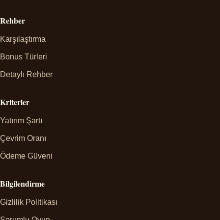
Rehber
Karşılaştırma
Bonus Türleri
Detaylı Rehber
Kriterler
Yatırım Şartı
Çevrim Oranı
Ödeme Güveni
Bilgilendirme
Gizlilik Politikası
Sorumlu Oyun