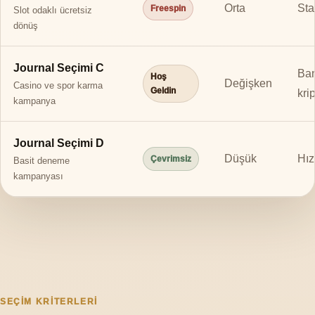
Orta
Sta
Freespin
Slot odaklı ücretsiz
dönüş
Journal Seçimi C
Ban
Hoş
Değişken
Casino ve spor karma
Geldin
kri
kampanya
Journal Seçimi D
Düşük
Hız
Çevrimsiz
Basit deneme
kampanyası
SEÇIM KRITERLERI