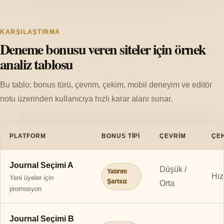
KARŞILAŞTIRMA
Deneme bonusu veren siteler için örnek
analiz tablosu
Bu tablo; bonus türü, çevrim, çekim, mobil deneyim ve editör
notu üzerinden kullanıcıya hızlı karar alanı sunar.
PLATFORM
BONUS TIPI
ÇEVRIM
ÇE
Journal Seçimi A
Düşük /
Yatırım
Hız
Yeni üyeler için
Şartsız
Orta
promosyon
Journal Seçimi B