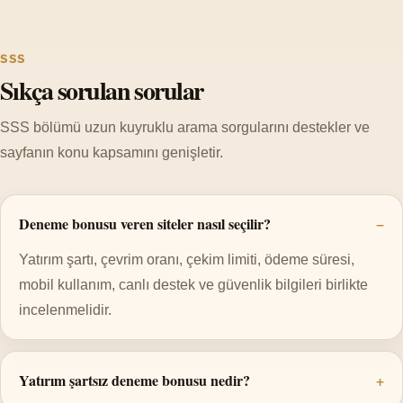
SSS
Sıkça sorulan sorular
SSS bölümü uzun kuyruklu arama sorgularını destekler ve
sayfanın konu kapsamını genişletir.
Deneme bonusu veren siteler nasıl seçilir?
Yatırım şartı, çevrim oranı, çekim limiti, ödeme süresi,
mobil kullanım, canlı destek ve güvenlik bilgileri birlikte
incelenmelidir.
Yatırım şartsız deneme bonusu nedir?