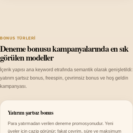
BONUS TÜRLERI
Deneme bonusu kampanyalarında en sık
görülen modeller
İçerik yapısı ana keyword etrafında semantik olarak genişletildi:
yatırım şartsız bonus, freespin, çevrimsiz bonus ve hoş geldin
kampanyası.
Yatırım şartsız bonus
Para yatırmadan verilen deneme promosyonudur. Yeni
üyeler için cazip görünür; fakat çevrim, süre ve maksimum