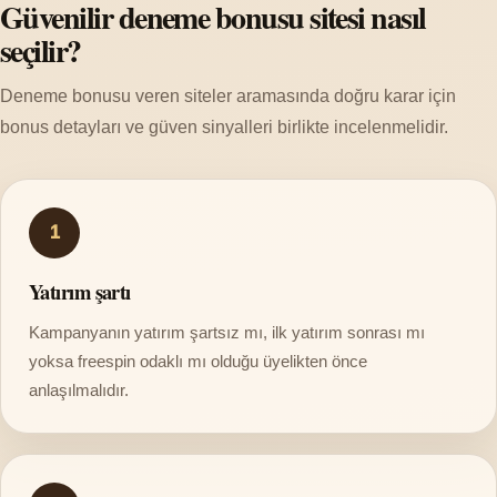
Güvenilir deneme bonusu sitesi nasıl
seçilir?
Deneme bonusu veren siteler aramasında doğru karar için
bonus detayları ve güven sinyalleri birlikte incelenmelidir.
1
Yatırım şartı
Kampanyanın yatırım şartsız mı, ilk yatırım sonrası mı
yoksa freespin odaklı mı olduğu üyelikten önce
anlaşılmalıdır.