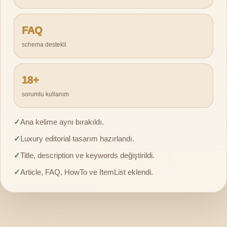
FAQ
schema destekli
18+
sorumlu kullanım
Ana kelime aynı bırakıldı.
Luxury editorial tasarım hazırlandı.
Title, description ve keywords değiştirildi.
Article, FAQ, HowTo ve ItemList eklendi.