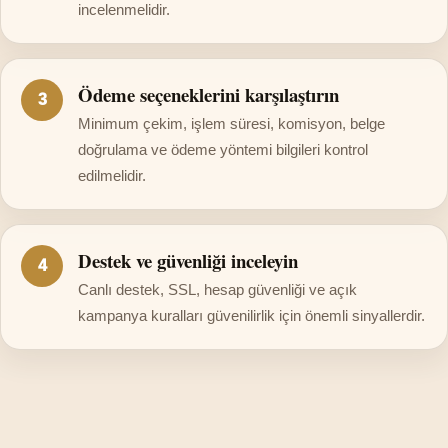
incelenmelidir.
Ödeme seçeneklerini karşılaştırın
Minimum çekim, işlem süresi, komisyon, belge
doğrulama ve ödeme yöntemi bilgileri kontrol
edilmelidir.
Destek ve güvenliği inceleyin
Canlı destek, SSL, hesap güvenliği ve açık
kampanya kuralları güvenilirlik için önemli sinyallerdir.