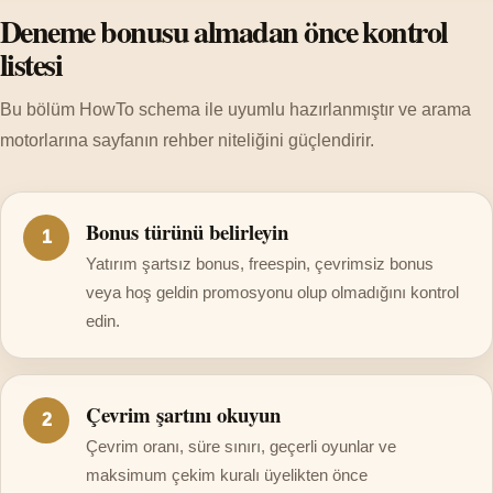
Deneme bonusu almadan önce kontrol
listesi
Bu bölüm HowTo schema ile uyumlu hazırlanmıştır ve arama
motorlarına sayfanın rehber niteliğini güçlendirir.
Bonus türünü belirleyin
Yatırım şartsız bonus, freespin, çevrimsiz bonus
veya hoş geldin promosyonu olup olmadığını kontrol
edin.
Çevrim şartını okuyun
Çevrim oranı, süre sınırı, geçerli oyunlar ve
maksimum çekim kuralı üyelikten önce