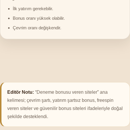
İlk yatırım gerekebilir.
Bonus oranı yüksek olabilir.
Çevrim oranı değişkendir.
Editör Notu:
“Deneme bonusu veren siteler” ana
kelimesi; çevrim şartı, yatırım şartsız bonus, freespin
veren siteler ve güvenilir bonus siteleri ifadeleriyle doğal
şekilde desteklendi.