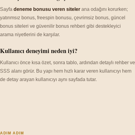
Sayfa
deneme bonusu veren siteler
ana odağını korurken;
yatırımsız bonus, freespin bonusu, çevrimsiz bonus, güncel
bonus siteleri ve güvenilir bonus rehberi gibi destekleyici
arama niyetlerini de karşılar.
Kullanıcı deneyimi neden iyi?
Kullanıcı önce kısa özet, sonra tablo, ardından detaylı rehber ve
SSS alanı görür. Bu yapı hem hızlı karar veren kullanıcıyı hem
de detay arayan kullanıcıyı aynı sayfada tutar.
ADIM ADIM