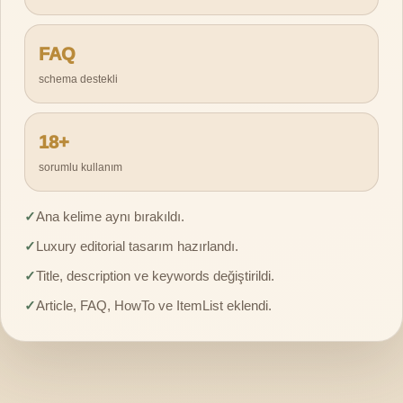
FAQ
schema destekli
18+
sorumlu kullanım
Ana kelime aynı bırakıldı.
Luxury editorial tasarım hazırlandı.
Title, description ve keywords değiştirildi.
Article, FAQ, HowTo ve ItemList eklendi.