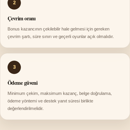
2
Çevrim oranı
Bonus kazancının çekilebilir hale gelmesi için gereken
çevrim şartı, süre sınırı ve geçerli oyunlar açık olmalıdır.
3
Ödeme güveni
Minimum çekim, maksimum kazanç, belge doğrulama,
ödeme yöntemi ve destek yanıt süresi birlikte
değerlendirilmelidir.