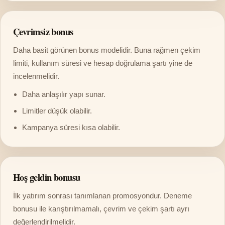
Çevrimsiz bonus
Daha basit görünen bonus modelidir. Buna rağmen çekim
limiti, kullanım süresi ve hesap doğrulama şartı yine de
incelenmelidir.
Daha anlaşılır yapı sunar.
Limitler düşük olabilir.
Kampanya süresi kısa olabilir.
Hoş geldin bonusu
İlk yatırım sonrası tanımlanan promosyondur. Deneme
bonusu ile karıştırılmamalı, çevrim ve çekim şartı ayrı
değerlendirilmelidir.