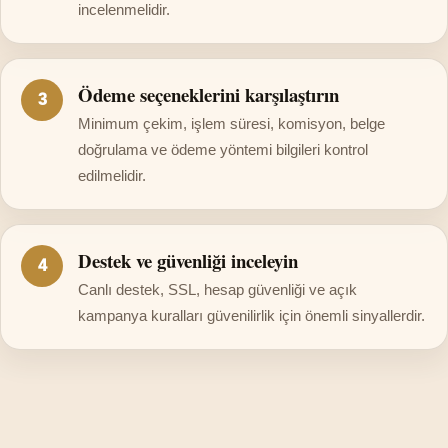
incelenmelidir.
Ödeme seçeneklerini karşılaştırın
Minimum çekim, işlem süresi, komisyon, belge
doğrulama ve ödeme yöntemi bilgileri kontrol
edilmelidir.
Destek ve güvenliği inceleyin
Canlı destek, SSL, hesap güvenliği ve açık
kampanya kuralları güvenilirlik için önemli sinyallerdir.