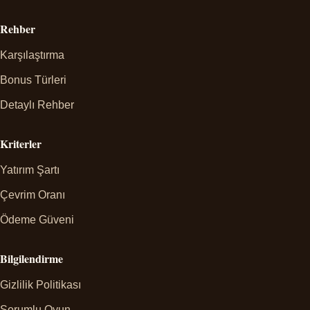
Rehber
Karşılaştırma
Bonus Türleri
Detaylı Rehber
Kriterler
Yatırım Şartı
Çevrim Oranı
Ödeme Güveni
Bilgilendirme
Gizlilik Politikası
Sorumlu Oyun