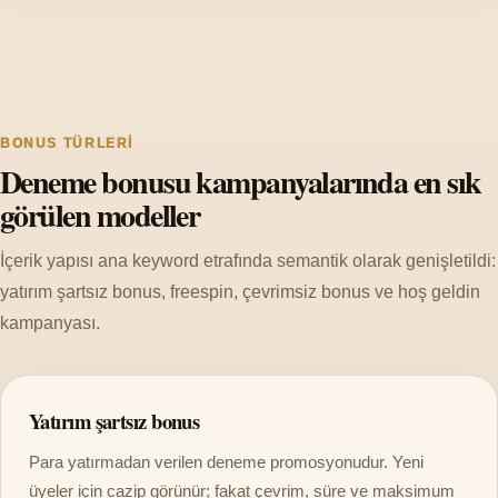
BONUS TÜRLERI
Deneme bonusu kampanyalarında en sık
görülen modeller
İçerik yapısı ana keyword etrafında semantik olarak genişletildi:
yatırım şartsız bonus, freespin, çevrimsiz bonus ve hoş geldin
kampanyası.
Yatırım şartsız bonus
Para yatırmadan verilen deneme promosyonudur. Yeni
üyeler için cazip görünür; fakat çevrim, süre ve maksimum