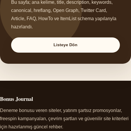
Bu sayfa; ana kelime, title, description, keywords,
canonical, hreflang, Open Graph, Twitter Card,
Article, FAQ, HowTo ve ItemList schema yapılarıyla
hazırlandı.
Listeye Dön
Bonus Journal
Deneme bonusu veren siteler, yatırım şartsız promosyonlar,
freespin kampanyaları, çevrim şartları ve güvenilir site kriterleri
için hazırlanmış güncel rehber.