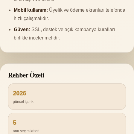
Mobil kullanım:
Üyelik ve ödeme ekranları telefonda
hızlı çalışmalıdır.
Güven:
SSL, destek ve açık kampanya kuralları
birlikte incelenmelidir.
Rehber Özeti
2026
güncel içerik
5
ana seçim kriteri