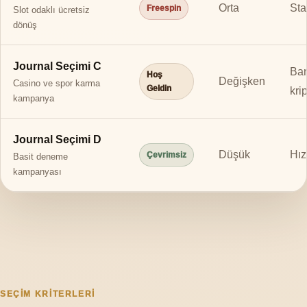
Orta
Sta
Freespin
Slot odaklı ücretsiz
dönüş
Journal Seçimi C
Ban
Hoş
Değişken
Casino ve spor karma
Geldin
kri
kampanya
Journal Seçimi D
Düşük
Hız
Çevrimsiz
Basit deneme
kampanyası
SEÇIM KRITERLERI