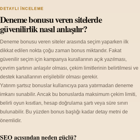
DETAYLI İNCELEME
Deneme bonusu veren sitelerde
güvenilirlik nasıl anlaşılır?
Deneme bonusu veren siteler arasında seçim yaparken ilk
dikkat edilen nokta çoğu zaman bonus miktarıdır. Fakat
güvenilir seçim için kampanya kurallarının açık yazılması,
çevrim şartının anlaşılır olması, çekim limitlerinin belirtilmesi ve
destek kanallarının erişilebilir olması gerekir.
Yatırım şartsız bonuslar kullanıcıya para yatırmadan deneme
imkanı sunabilir. Ancak bu bonuslarda maksimum çekim limiti,
belirli oyun kısıtları, hesap doğrulama şartı veya süre sınırı
bulunabilir. Bu yüzden bonus başlığı kadar detay metni de
önemlidir.
SEO açısından neden güçlü?