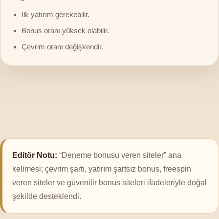
İlk yatırım gerekebilir.
Bonus oranı yüksek olabilir.
Çevrim oranı değişkendir.
Editör Notu:
“Deneme bonusu veren siteler” ana
kelimesi; çevrim şartı, yatırım şartsız bonus, freespin
veren siteler ve güvenilir bonus siteleri ifadeleriyle doğal
şekilde desteklendi.