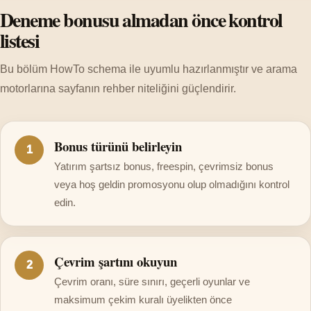
Deneme bonusu almadan önce kontrol
listesi
Bu bölüm HowTo schema ile uyumlu hazırlanmıştır ve arama
motorlarına sayfanın rehber niteliğini güçlendirir.
Bonus türünü belirleyin
Yatırım şartsız bonus, freespin, çevrimsiz bonus
veya hoş geldin promosyonu olup olmadığını kontrol
edin.
Çevrim şartını okuyun
Çevrim oranı, süre sınırı, geçerli oyunlar ve
maksimum çekim kuralı üyelikten önce