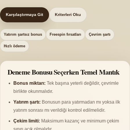
Karşılaştırmaya Git
Kriterleri Oku
Yatırım şartsız bonus
Freespin fırsatları
Çevrim şartı
Hızlı ödeme
Deneme Bonusu Seçerken Temel Mantık
Bonus miktarı:
Tek başına yeterli değildir, çevrimle
birlikte okunmalıdır.
Yatırım şartı:
Bonusun para yatırmadan mı yoksa ilk
yatırım sonrası mı verildiği kontrol edilmelidir.
Çekim limiti:
Maksimum kazanç ve minimum çekim
sınırı açık olmalıdır.