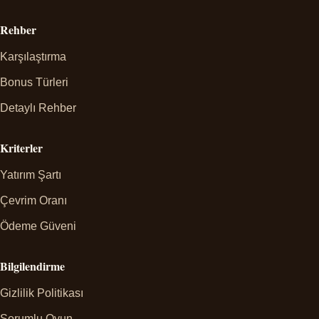
Rehber
Karşılaştırma
Bonus Türleri
Detaylı Rehber
Kriterler
Yatırım Şartı
Çevrim Oranı
Ödeme Güveni
Bilgilendirme
Gizlilik Politikası
Sorumlu Oyun