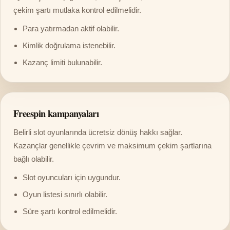
çekim şartı mutlaka kontrol edilmelidir.
Para yatırmadan aktif olabilir.
Kimlik doğrulama istenebilir.
Kazanç limiti bulunabilir.
Freespin kampanyaları
Belirli slot oyunlarında ücretsiz dönüş hakkı sağlar.
Kazançlar genellikle çevrim ve maksimum çekim şartlarına
bağlı olabilir.
Slot oyuncuları için uygundur.
Oyun listesi sınırlı olabilir.
Süre şartı kontrol edilmelidir.