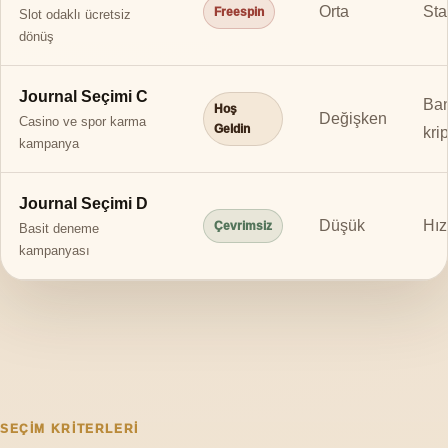
Orta
Sta
Freespin
Slot odaklı ücretsiz
dönüş
Journal Seçimi C
Ban
Hoş
Değişken
Casino ve spor karma
Geldin
kri
kampanya
Journal Seçimi D
Düşük
Hız
Çevrimsiz
Basit deneme
kampanyası
SEÇIM KRITERLERI