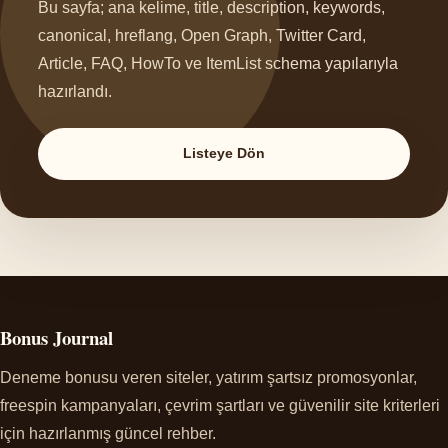
Bu sayfa; ana kelime, title, description, keywords,
canonical, hreflang, Open Graph, Twitter Card,
Article, FAQ, HowTo ve ItemList schema yapılarıyla
hazırlandı.
Listeye Dön
Bonus Journal
Deneme bonusu veren siteler, yatırım şartsız promosyonlar,
freespin kampanyaları, çevrim şartları ve güvenilir site kriterleri
için hazırlanmış güncel rehber.