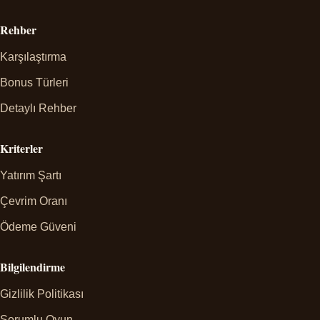
Rehber
Karşılaştırma
Bonus Türleri
Detaylı Rehber
Kriterler
Yatırım Şartı
Çevrim Oranı
Ödeme Güveni
Bilgilendirme
Gizlilik Politikası
Sorumlu Oyun