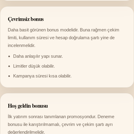
Çevrimsiz bonus
Daha basit görünen bonus modelidir. Buna rağmen çekim
limiti, kullanım süresi ve hesap doğrulama şartı yine de
incelenmelidir.
Daha anlaşılır yapı sunar.
Limitler düşük olabilir.
Kampanya süresi kısa olabilir.
Hoş geldin bonusu
İlk yatırım sonrası tanımlanan promosyondur. Deneme
bonusu ile karıştırılmamalı, çevrim ve çekim şartı ayrı
değerlendirilmelidir.