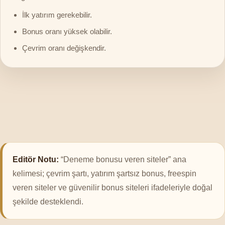
İlk yatırım gerekebilir.
Bonus oranı yüksek olabilir.
Çevrim oranı değişkendir.
Editör Notu:
“Deneme bonusu veren siteler” ana
kelimesi; çevrim şartı, yatırım şartsız bonus, freespin
veren siteler ve güvenilir bonus siteleri ifadeleriyle doğal
şekilde desteklendi.