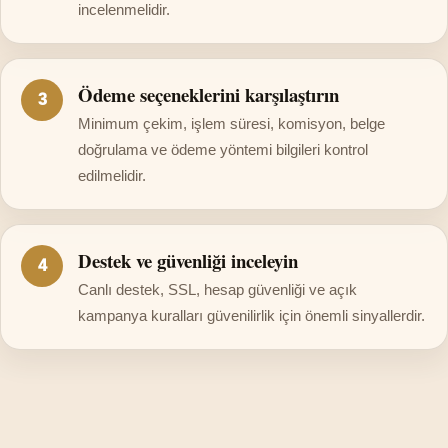
incelenmelidir.
Ödeme seçeneklerini karşılaştırın
Minimum çekim, işlem süresi, komisyon, belge
doğrulama ve ödeme yöntemi bilgileri kontrol
edilmelidir.
Destek ve güvenliği inceleyin
Canlı destek, SSL, hesap güvenliği ve açık
kampanya kuralları güvenilirlik için önemli sinyallerdir.