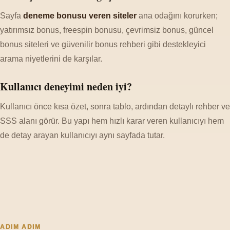
Sayfa
deneme bonusu veren siteler
ana odağını korurken;
yatırımsız bonus, freespin bonusu, çevrimsiz bonus, güncel
bonus siteleri ve güvenilir bonus rehberi gibi destekleyici
arama niyetlerini de karşılar.
Kullanıcı deneyimi neden iyi?
Kullanıcı önce kısa özet, sonra tablo, ardından detaylı rehber ve
SSS alanı görür. Bu yapı hem hızlı karar veren kullanıcıyı hem
de detay arayan kullanıcıyı aynı sayfada tutar.
ADIM ADIM