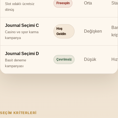
Orta
Sta
Freespin
Slot odaklı ücretsiz
dönüş
Journal Seçimi C
Ban
Hoş
Değişken
Casino ve spor karma
Geldin
kri
kampanya
Journal Seçimi D
Düşük
Hız
Çevrimsiz
Basit deneme
kampanyası
SEÇIM KRITERLERI