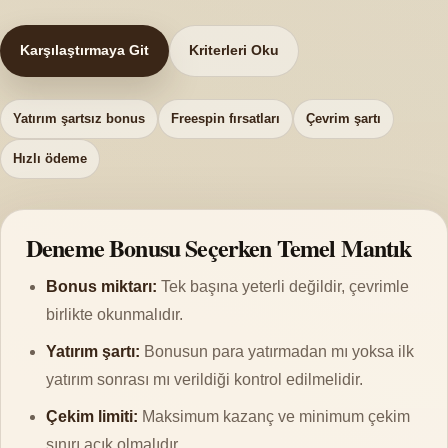
Karşılaştırmaya Git
Kriterleri Oku
Yatırım şartsız bonus
Freespin fırsatları
Çevrim şartı
Hızlı ödeme
Deneme Bonusu Seçerken Temel Mantık
Bonus miktarı:
Tek başına yeterli değildir, çevrimle
birlikte okunmalıdır.
Yatırım şartı:
Bonusun para yatırmadan mı yoksa ilk
yatırım sonrası mı verildiği kontrol edilmelidir.
Çekim limiti:
Maksimum kazanç ve minimum çekim
sınırı açık olmalıdır.