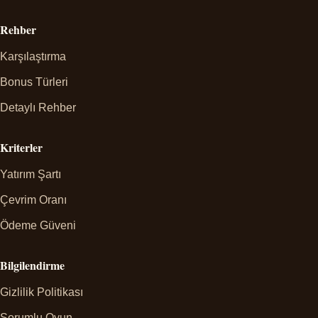
Rehber
Karşılaştırma
Bonus Türleri
Detaylı Rehber
Kriterler
Yatırım Şartı
Çevrim Oranı
Ödeme Güveni
Bilgilendirme
Gizlilik Politikası
Sorumlu Oyun