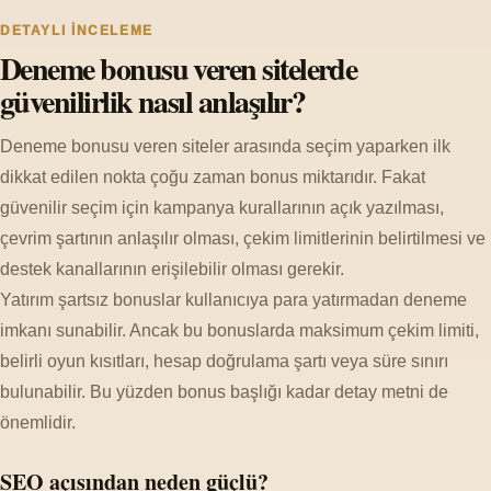
DETAYLI İNCELEME
Deneme bonusu veren sitelerde
güvenilirlik nasıl anlaşılır?
Deneme bonusu veren siteler arasında seçim yaparken ilk
dikkat edilen nokta çoğu zaman bonus miktarıdır. Fakat
güvenilir seçim için kampanya kurallarının açık yazılması,
çevrim şartının anlaşılır olması, çekim limitlerinin belirtilmesi ve
destek kanallarının erişilebilir olması gerekir.
Yatırım şartsız bonuslar kullanıcıya para yatırmadan deneme
imkanı sunabilir. Ancak bu bonuslarda maksimum çekim limiti,
belirli oyun kısıtları, hesap doğrulama şartı veya süre sınırı
bulunabilir. Bu yüzden bonus başlığı kadar detay metni de
önemlidir.
SEO açısından neden güçlü?