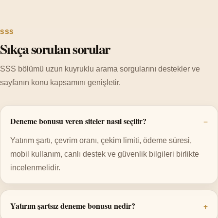
SSS
Sıkça sorulan sorular
SSS bölümü uzun kuyruklu arama sorgularını destekler ve
sayfanın konu kapsamını genişletir.
Deneme bonusu veren siteler nasıl seçilir?
Yatırım şartı, çevrim oranı, çekim limiti, ödeme süresi,
mobil kullanım, canlı destek ve güvenlik bilgileri birlikte
incelenmelidir.
Yatırım şartsız deneme bonusu nedir?