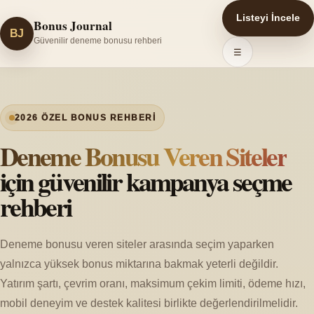
Listeyi İncele
Bonus Journal
BJ
Güvenilir deneme bonusu rehberi
☰
2026 ÖZEL BONUS REHBERI
Deneme Bonusu Veren Siteler
için güvenilir kampanya seçme
rehberi
Deneme bonusu veren siteler arasında seçim yaparken
yalnızca yüksek bonus miktarına bakmak yeterli değildir.
Yatırım şartı, çevrim oranı, maksimum çekim limiti, ödeme hızı,
mobil deneyim ve destek kalitesi birlikte değerlendirilmelidir.