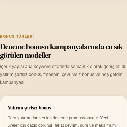
BONUS TÜRLERI
Deneme bonusu kampanyalarında en sık
görülen modeller
İçerik yapısı ana keyword etrafında semantik olarak genişletildi:
yatırım şartsız bonus, freespin, çevrimsiz bonus ve hoş geldin
kampanyası.
Yatırım şartsız bonus
Para yatırmadan verilen deneme promosyonudur. Yeni
üyeler için cazip görünür; fakat çevrim, süre ve maksimum