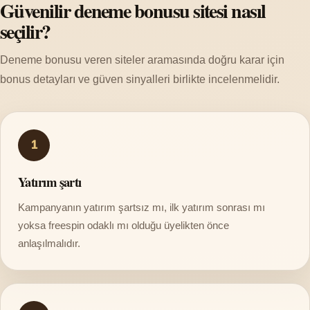
Güvenilir deneme bonusu sitesi nasıl
seçilir?
Deneme bonusu veren siteler aramasında doğru karar için
bonus detayları ve güven sinyalleri birlikte incelenmelidir.
1
Yatırım şartı
Kampanyanın yatırım şartsız mı, ilk yatırım sonrası mı
yoksa freespin odaklı mı olduğu üyelikten önce
anlaşılmalıdır.