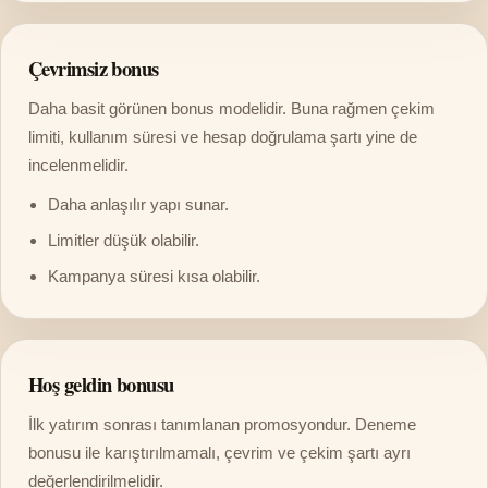
Çevrimsiz bonus
Daha basit görünen bonus modelidir. Buna rağmen çekim
limiti, kullanım süresi ve hesap doğrulama şartı yine de
incelenmelidir.
Daha anlaşılır yapı sunar.
Limitler düşük olabilir.
Kampanya süresi kısa olabilir.
Hoş geldin bonusu
İlk yatırım sonrası tanımlanan promosyondur. Deneme
bonusu ile karıştırılmamalı, çevrim ve çekim şartı ayrı
değerlendirilmelidir.