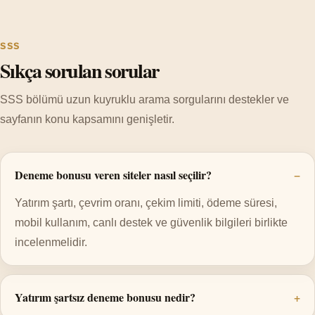
SSS
Sıkça sorulan sorular
SSS bölümü uzun kuyruklu arama sorgularını destekler ve
sayfanın konu kapsamını genişletir.
Deneme bonusu veren siteler nasıl seçilir?
Yatırım şartı, çevrim oranı, çekim limiti, ödeme süresi,
mobil kullanım, canlı destek ve güvenlik bilgileri birlikte
incelenmelidir.
Yatırım şartsız deneme bonusu nedir?