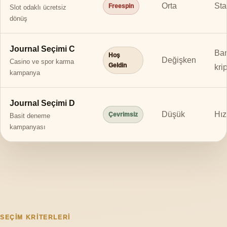
Orta
Sta
Freespin
Slot odaklı ücretsiz
dönüş
Journal Seçimi C
Ban
Hoş
Değişken
Casino ve spor karma
Geldin
kri
kampanya
Journal Seçimi D
Düşük
Hız
Çevrimsiz
Basit deneme
kampanyası
SEÇIM KRITERLERI