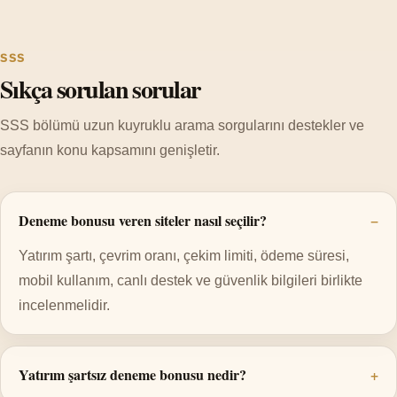
SSS
Sıkça sorulan sorular
SSS bölümü uzun kuyruklu arama sorgularını destekler ve
sayfanın konu kapsamını genişletir.
Deneme bonusu veren siteler nasıl seçilir?
Yatırım şartı, çevrim oranı, çekim limiti, ödeme süresi,
mobil kullanım, canlı destek ve güvenlik bilgileri birlikte
incelenmelidir.
Yatırım şartsız deneme bonusu nedir?