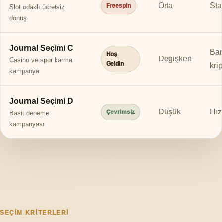
Orta
Sta
Freespin
Slot odaklı ücretsiz
dönüş
Journal Seçimi C
Ban
Hoş
Değişken
Casino ve spor karma
Geldin
kri
kampanya
Journal Seçimi D
Düşük
Hız
Çevrimsiz
Basit deneme
kampanyası
SEÇIM KRITERLERI