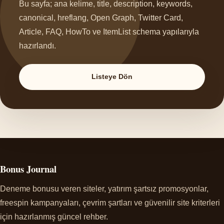
Bu sayfa; ana kelime, title, description, keywords,
canonical, hreflang, Open Graph, Twitter Card,
Article, FAQ, HowTo ve ItemList schema yapılarıyla
hazırlandı.
Listeye Dön
Bonus Journal
Deneme bonusu veren siteler, yatırım şartsız promosyonlar,
freespin kampanyaları, çevrim şartları ve güvenilir site kriterleri
için hazırlanmış güncel rehber.