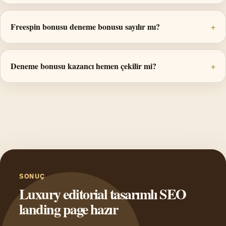
Freespin bonusu deneme bonusu sayılır mı?
Deneme bonusu kazancı hemen çekilir mi?
SONUÇ
Luxury editorial tasarımlı SEO
landing page hazır