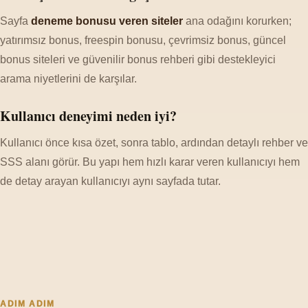
Sayfa
deneme bonusu veren siteler
ana odağını korurken;
yatırımsız bonus, freespin bonusu, çevrimsiz bonus, güncel
bonus siteleri ve güvenilir bonus rehberi gibi destekleyici
arama niyetlerini de karşılar.
Kullanıcı deneyimi neden iyi?
Kullanıcı önce kısa özet, sonra tablo, ardından detaylı rehber ve
SSS alanı görür. Bu yapı hem hızlı karar veren kullanıcıyı hem
de detay arayan kullanıcıyı aynı sayfada tutar.
ADIM ADIM