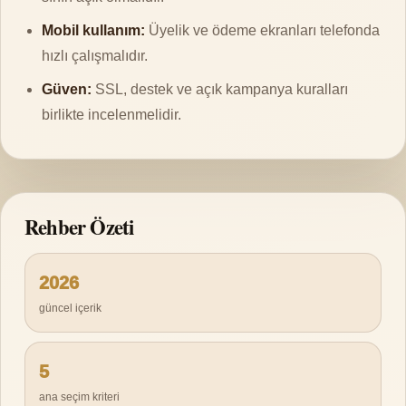
Mobil kullanım:
Üyelik ve ödeme ekranları telefonda
hızlı çalışmalıdır.
Güven:
SSL, destek ve açık kampanya kuralları
birlikte incelenmelidir.
Rehber Özeti
2026
güncel içerik
5
ana seçim kriteri