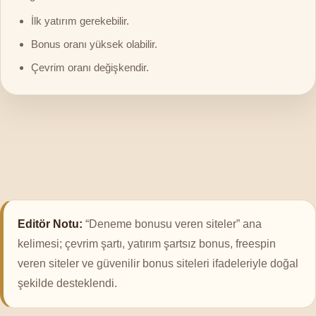
İlk yatırım gerekebilir.
Bonus oranı yüksek olabilir.
Çevrim oranı değişkendir.
Editör Notu:
“Deneme bonusu veren siteler” ana
kelimesi; çevrim şartı, yatırım şartsız bonus, freespin
veren siteler ve güvenilir bonus siteleri ifadeleriyle doğal
şekilde desteklendi.