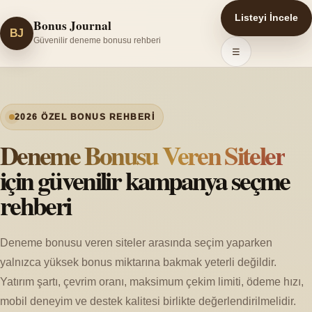
Listeyi İncele
Bonus Journal
BJ
Güvenilir deneme bonusu rehberi
☰
2026 ÖZEL BONUS REHBERI
Deneme Bonusu Veren Siteler
için güvenilir kampanya seçme
rehberi
Deneme bonusu veren siteler arasında seçim yaparken
yalnızca yüksek bonus miktarına bakmak yeterli değildir.
Yatırım şartı, çevrim oranı, maksimum çekim limiti, ödeme hızı,
mobil deneyim ve destek kalitesi birlikte değerlendirilmelidir.