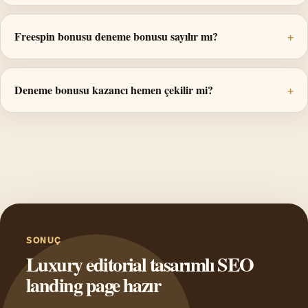
Freespin bonusu deneme bonusu sayılır mı?
Deneme bonusu kazancı hemen çekilir mi?
SONUÇ
Luxury editorial tasarımlı SEO
landing page hazır