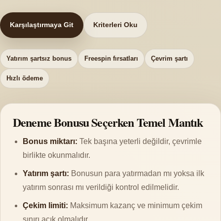
Karşılaştırmaya Git
Kriterleri Oku
Yatırım şartsız bonus
Freespin fırsatları
Çevrim şartı
Hızlı ödeme
Deneme Bonusu Seçerken Temel Mantık
Bonus miktarı:
Tek başına yeterli değildir, çevrimle
birlikte okunmalıdır.
Yatırım şartı:
Bonusun para yatırmadan mı yoksa ilk
yatırım sonrası mı verildiği kontrol edilmelidir.
Çekim limiti:
Maksimum kazanç ve minimum çekim
sınırı açık olmalıdır.