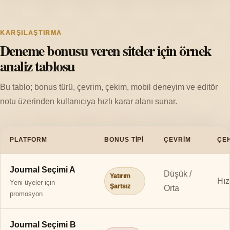
KARŞILAŞTIRMA
Deneme bonusu veren siteler için örnek
analiz tablosu
Bu tablo; bonus türü, çevrim, çekim, mobil deneyim ve editör
notu üzerinden kullanıcıya hızlı karar alanı sunar.
PLATFORM
BONUS TIPI
ÇEVRIM
ÇE
Journal Seçimi A
Düşük /
Yatırım
Hız
Yeni üyeler için
Şartsız
Orta
promosyon
Journal Seçimi B