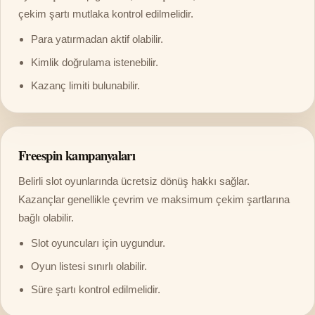
çekim şartı mutlaka kontrol edilmelidir.
Para yatırmadan aktif olabilir.
Kimlik doğrulama istenebilir.
Kazanç limiti bulunabilir.
Freespin kampanyaları
Belirli slot oyunlarında ücretsiz dönüş hakkı sağlar.
Kazançlar genellikle çevrim ve maksimum çekim şartlarına
bağlı olabilir.
Slot oyuncuları için uygundur.
Oyun listesi sınırlı olabilir.
Süre şartı kontrol edilmelidir.