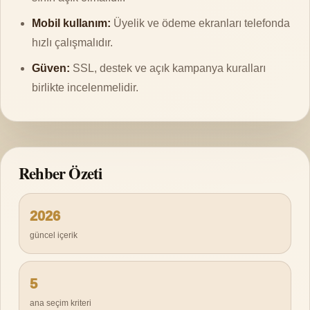
Mobil kullanım:
Üyelik ve ödeme ekranları telefonda
hızlı çalışmalıdır.
Güven:
SSL, destek ve açık kampanya kuralları
birlikte incelenmelidir.
Rehber Özeti
2026
güncel içerik
5
ana seçim kriteri