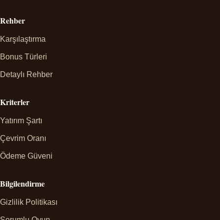
Rehber
Karşılaştırma
Bonus Türleri
Detaylı Rehber
Kriterler
Yatırım Şartı
Çevrim Oranı
Ödeme Güveni
Bilgilendirme
Gizlilik Politikası
Sorumlu Oyun