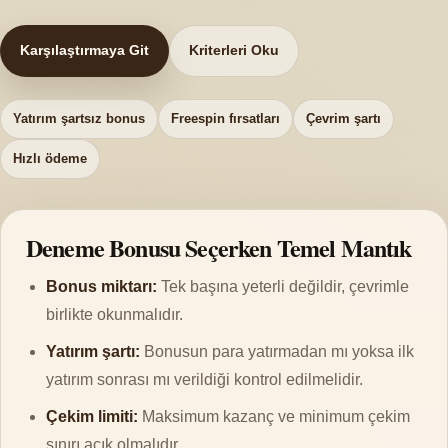
Karşılaştırmaya Git
Kriterleri Oku
Yatırım şartsız bonus
Freespin fırsatları
Çevrim şartı
Hızlı ödeme
Deneme Bonusu Seçerken Temel Mantık
Bonus miktarı:
Tek başına yeterli değildir, çevrimle
birlikte okunmalıdır.
Yatırım şartı:
Bonusun para yatırmadan mı yoksa ilk
yatırım sonrası mı verildiği kontrol edilmelidir.
Çekim limiti:
Maksimum kazanç ve minimum çekim
sınırı açık olmalıdır.