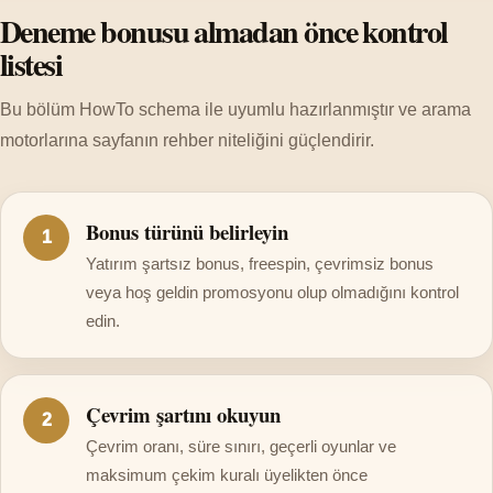
Deneme bonusu almadan önce kontrol
listesi
Bu bölüm HowTo schema ile uyumlu hazırlanmıştır ve arama
motorlarına sayfanın rehber niteliğini güçlendirir.
Bonus türünü belirleyin
Yatırım şartsız bonus, freespin, çevrimsiz bonus
veya hoş geldin promosyonu olup olmadığını kontrol
edin.
Çevrim şartını okuyun
Çevrim oranı, süre sınırı, geçerli oyunlar ve
maksimum çekim kuralı üyelikten önce