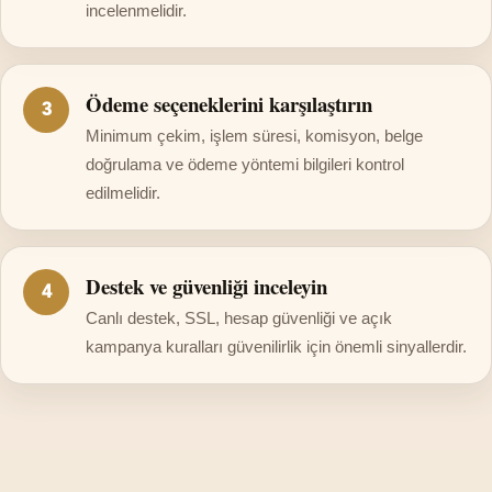
incelenmelidir.
Ödeme seçeneklerini karşılaştırın
Minimum çekim, işlem süresi, komisyon, belge
doğrulama ve ödeme yöntemi bilgileri kontrol
edilmelidir.
Destek ve güvenliği inceleyin
Canlı destek, SSL, hesap güvenliği ve açık
kampanya kuralları güvenilirlik için önemli sinyallerdir.