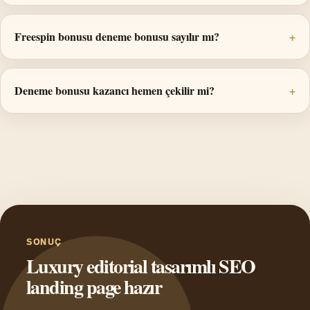
Freespin bonusu deneme bonusu sayılır mı?
Deneme bonusu kazancı hemen çekilir mi?
SONUÇ
Luxury editorial tasarımlı SEO
landing page hazır